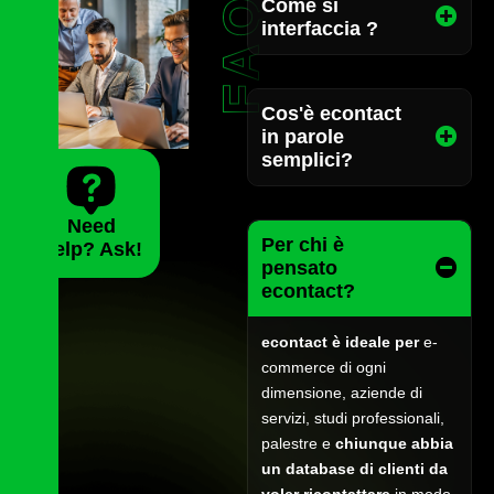
FAQ
Come si
interfaccia ?
Cos'è econtact
in parole
semplici?
Need
Per chi è
Help? Ask!
pensato
econtact?
econtact è ideale per
e-
commerce di ogni
dimensione, aziende di
servizi, studi professionali,
palestre e
chiunque abbia
un database di clienti da
voler ricontattare
in modo