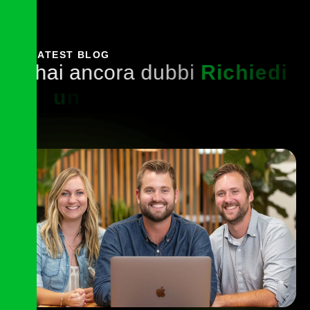
LATEST BLOG
h
a
i
a
n
c
o
r
a
d
u
b
b
i
R
i
c
h
i
e
d
i
u
n
a
c
o
n
s
u
l
e
n
z
a
c
o
n
u
n
e
s
p
e
r