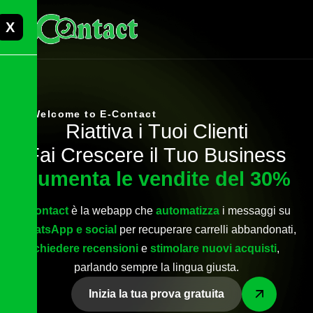
X
Welcome to E-Contact
R
i
a
t
t
i
v
a
i
T
u
o
i
C
l
i
e
n
t
i
F
a
i
C
r
e
s
c
e
r
e
i
l
T
u
o
B
u
s
i
n
e
s
s
A
u
m
e
n
t
a
l
e
v
e
n
d
i
t
e
d
e
l
3
0
%
econtact
è la webapp che
automatizza
i messaggi su
WhatsApp e social
per recuperare carrelli abbandonati,
chiedere recensioni
e
stimolare nuovi acquisti
,
parlando sempre la lingua giusta.
Inizia la tua prova gratuita