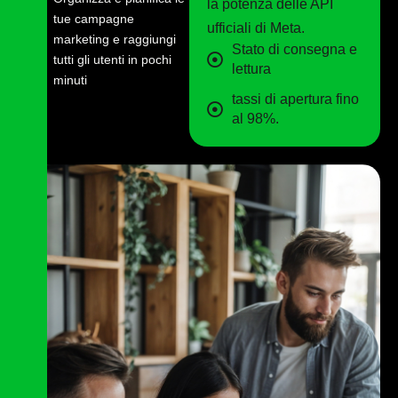
la potenza delle API
tue campagne
ufficiali di Meta.
marketing e raggiungi
Stato di consegna e
tutti gli utenti in pochi
lettura
minuti
tassi di apertura fino
al 98%.