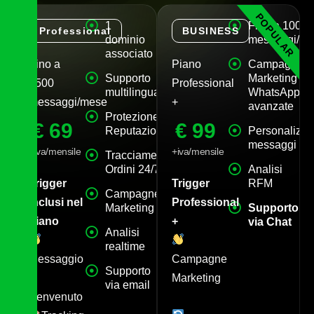
POPULAR
1
Fino a 10000
Professional
BUSINESS
dominio
messaggi/m
associato
Fino a
Piano
Campagne
Supporto
Marketing
2500
Professional
multilingua
WhatsApp
messaggi/mese
+
avanzate
Protezione
€
69
€
99
Reputazione
Personalizza
messaggi
+iva/mensile
+iva/mensile
Tracciamento
Ordini 24/7
Analisi
Trigger
Trigger
RFM
Campagne
inclusi nel
Professional
Marketing
Supporto
piano
+
via Chat
Analisi
realtime
Messaggio
Campagne
Supporto
di
Marketing
via email
Benvenuto