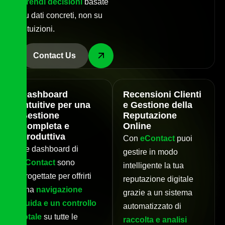
Prendi decisioni
basate
su dati concreti, non su
intuizioni.
Contact Us
Dashboard
Recensioni Clienti
Intuitive per una
e Gestione della
Gestione
Reputazione
Completa e
Online
Produttiva
Con
eContact
puoi
Le dashboard di
gestire in modo
eContact
sono
intelligente la tua
progettate per offrirti
reputazione digitale
una
navigazione
grazie a un sistema
fluida e un controllo
automatizzato di
totale
su tutte le
raccolta e analisi