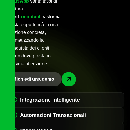
WhatsApp
vanta tassi di
apertura
record.
econtact
trasforma
questa opportunità in una
soluzione concreta,
automatizzando la
riconquista dei clienti
proprio dove prestano
massima attenzione.
Richiedi una demo
Integrazione Intelligente
Automazioni Transazionali