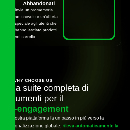
Abbandonati
Invia un promemoria
amichevole e un’offerta
speciale agli utenti che
hanno lasciato prodotti
nel carrello
WHY CHOOSE US
u
n
a
s
u
i
t
e
c
o
m
p
l
e
t
a
d
i
s
t
r
u
m
e
n
t
i
p
e
r
i
l
r
e
-
e
n
g
a
g
e
m
e
n
t
La nostra piattaforma fa un passo in più verso la
personalizzazione globale:
rileva automaticamente la