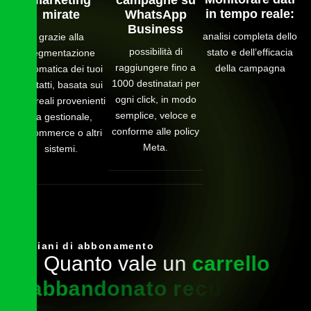
in tempo reale:
mirate
WhatsApp
Business
analisi completa dello
grazie alla
possibilità di
stato e dell’efficacia
segmentazione
raggiungere fino a
della campagna
automatica dei tuoi
1000 destinatari per
contatti, basata sui
ogni click, in modo
dati reali provenienti
semplice, veloce e
da gestionale,
conforme alle policy
eCommerce o altri
Meta.
sistemi.
Piani di abbonamento
Q
u
a
n
t
o
v
a
l
e
u
n
c
a
r
r
e
l
l
o
a
b
b
a
n
d
o
n
a
t
o
r
e
c
u
p
e
r
a
t
o
?