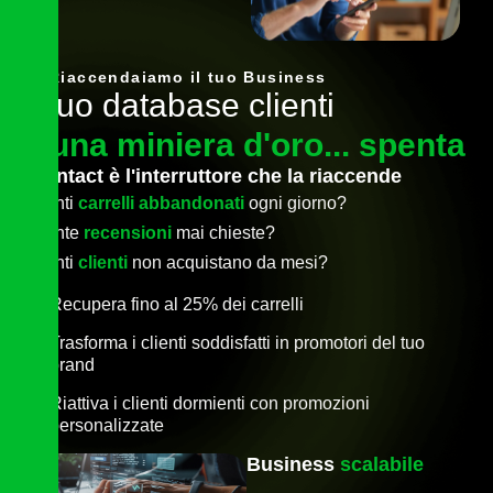
Riaccendaiamo il tuo Business
I
l
t
u
o
d
a
t
a
b
a
s
e
c
l
i
e
n
t
i
è
u
n
a
m
i
n
i
e
r
a
d
'
o
r
o
.
.
.
s
p
e
n
t
a
econtact è l'interruttore che la riaccende
Quanti
carrelli abbandonati
ogni giorno?
Quante
recensioni
mai chieste?
Quanti
clienti
non acquistano da mesi?
Recupera fino al 25% dei carrelli
Trasforma i clienti soddisfatti in promotori del tuo
brand
Riattiva i clienti dormienti con promozioni
personalizzate
Business
scalabile