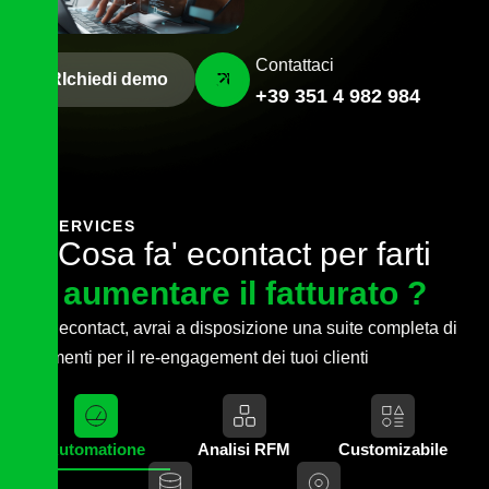
Contattaci
RIchiedi demo
+39 351 4 982 984
SERVICES
C
o
s
a
f
a
'
e
c
o
n
t
a
c
t
p
e
r
f
a
r
t
i
a
u
m
e
n
t
a
r
e
i
l
f
a
t
t
u
r
a
t
o
?
Con econtact, avrai a disposizione una suite completa di
strumenti per il re-engagement dei tuoi clienti
Automatione
Analisi RFM
Customizabile