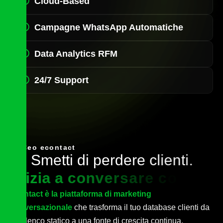
Cloud-Based
Campagne WhatsApp Automatiche
Data Analytics RFM
24/7 Support
Ceo econtact
S
m
e
t
t
i
d
i
p
e
r
d
e
r
e
c
l
i
e
n
t
i
.
I
n
i
z
i
a
a
c
o
n
v
e
r
s
a
r
e
c
o
n
l
o
r
o
.
econtact è la piattaforma di marketing
conversazionale
che trasforma il tuo database clienti da
un elenco statico a una fonte di crescita continua.