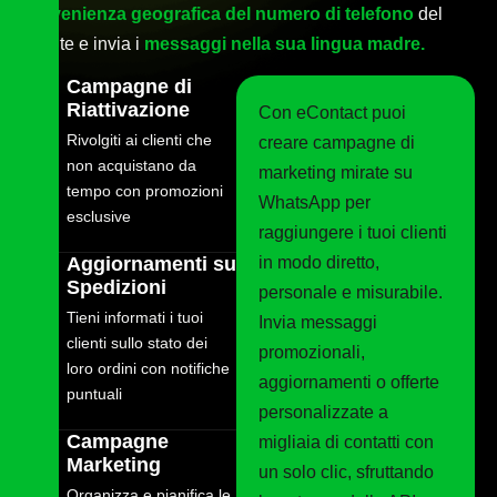
provenienza geografica del numero di telefono
del
cliente e invia i
messaggi nella sua lingua madre.
Campagne di
Riattivazione
Con eContact puoi
Rivolgiti ai clienti che
creare campagne di
non acquistano da
marketing mirate su
tempo con promozioni
WhatsApp per
esclusive
raggiungere i tuoi clienti
Aggiornamenti su
in modo diretto,
Spedizioni
personale e misurabile.
Tieni informati i tuoi
Invia messaggi
clienti sullo stato dei
promozionali,
loro ordini con notifiche
aggiornamenti o offerte
puntuali
personalizzate a
Campagne
migliaia di contatti con
Marketing
un solo clic, sfruttando
Organizza e pianifica le