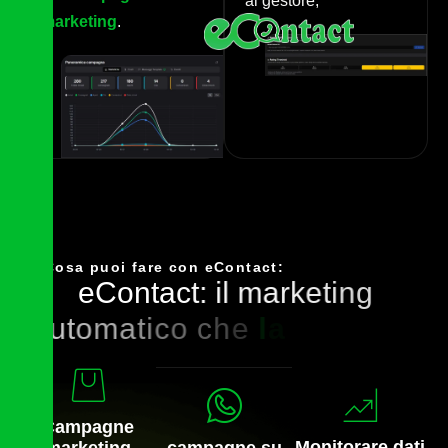
al gestore,
marketing
.
Cosa puoi fare con eContact:
e
C
o
n
t
a
c
t
:
i
l
m
a
r
k
e
t
i
n
g
a
u
t
o
m
a
t
i
c
o
c
h
e
l
a
v
o
r
a
p
e
r
t
e
Campagne
Monitorare dati
marketing
campagne su