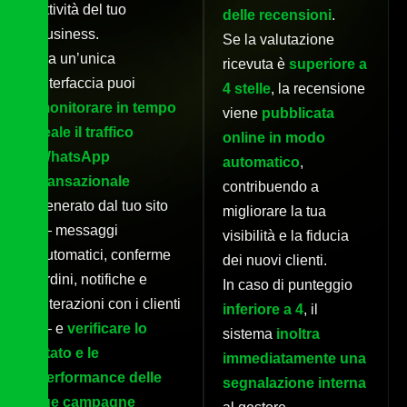
attività del tuo
delle recensioni
.
business.
Se la valutazione
Da un’unica
ricevuta è
superiore a
interfaccia puoi
4 stelle
, la recensione
monitorare in tempo
viene
pubblicata
reale il traffico
online in modo
WhatsApp
automatico
,
transazionale
contribuendo a
generato dal tuo sito
migliorare la tua
— messaggi
visibilità e la fiducia
automatici, conferme
dei nuovi clienti.
ordini, notifiche e
In caso di punteggio
interazioni con i clienti
inferiore a 4
, il
— e
verificare lo
sistema
inoltra
stato e le
immediatamente una
performance delle
segnalazione interna
tue campagne