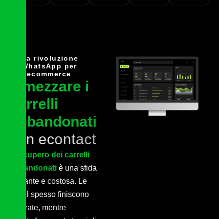
La rivoluzione
WhatsApp per
l’ecommerce
d
i
m
e
z
z
a
r
e
i
c
a
r
r
e
l
l
i
a
b
b
a
n
d
o
n
a
t
i
c
o
n
e
c
o
n
t
a
c
t
Il
recupero dei carrelli
abbandonati
è una sfida
costante e costosa. Le
email spesso finiscono
ignorate, mentre