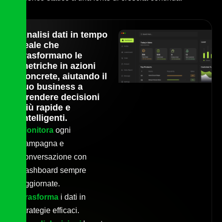
Analisi dati in tempo
reale che
trasformano le
metriche in azioni
concrete,
aiutando il
tuo business a
prendere decisioni
più rapide e
intelligenti.
Monitora
ogni
campagna e
conversazione con
dashboard sempre
aggiornate.
Trasforma
i dati in
strategie efficaci.