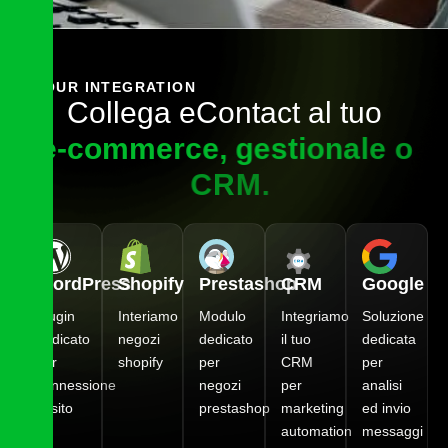
OUR INTEGRATION
C
o
l
l
e
g
a
e
C
o
n
t
a
c
t
a
l
t
u
o
e
-
c
o
m
m
e
r
c
e
,
g
e
s
t
i
o
n
a
l
e
o
C
R
M
.
WordPress
Shopify
Prestashop
CRM
Google
Plugin
Interiamo
Modulo
Integriamo
Soluzione
dedicato
negozi
dedicato
il tuo
dedicata
per
shopify
per
CRM
per
connessione
negozi
per
analisi
al sito
prestashop
marketing
ed invio
automation
messaggi