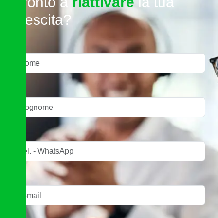
P
r
o
n
t
o
a
r
i
a
t
t
i
v
a
r
e
l
a
t
u
a
c
r
e
s
c
i
t
a
?