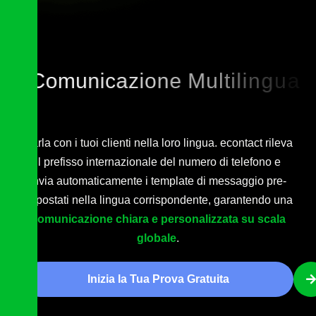
C
o
m
u
n
i
c
a
z
i
o
n
e
M
u
l
t
i
l
i
n
g
u
a
A
u
t
o
m
a
t
i
c
a
Parla con i tuoi clienti nella loro lingua. econtact rileva
il prefisso internazionale del numero di telefono e
invia automaticamente i template di messaggio pre-
impostati nella lingua corrispondente, garantendo una
comunicazione chiara e personalizzata su scala
globale
.
Inizia la Tua Prova Gratuita