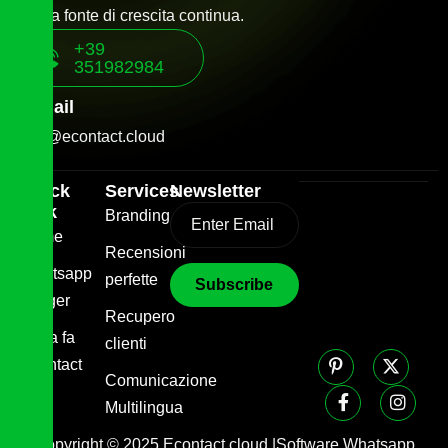
a una fonte di crescita continua.
+39
351982984
E-mail
info@econtact.cloud
Quick
Services
Newsletter
Link
Branding
Home
Recensioni
Whatsapp
perfette
Trigger
Recupero
Cosa fa
clienti
Econtact
Comunicazione
Blog
Multilingua
Copyright © 2025 Econtact.cloud |Software Whatsapp