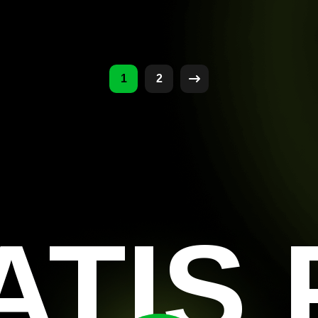
1
2
ATIS 