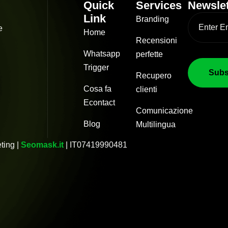
Quick
Services
Newslet
Link
Branding
e
Home
Recensioni
Whatsapp
perfette
Trigger
Recupero
Cosa fa
clienti
Econtact
Comunicazione
Blog
Multilingua
ting |
Seomask.it
| IT07419990481