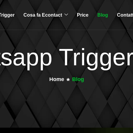
rigger
Cosa fa Econtact
Price
Blog
Contat
sapp Trigger
Home
Blog