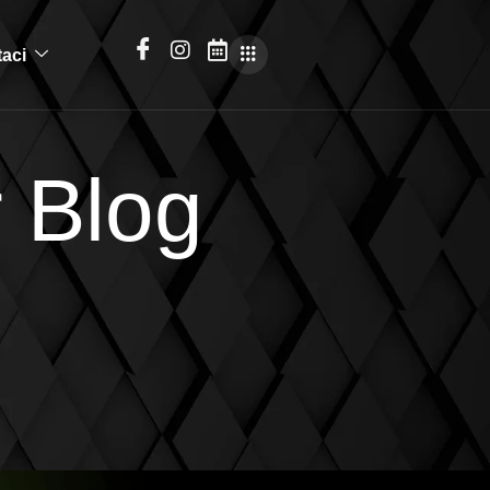
taci
 Blog