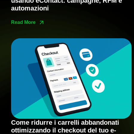
usando eContact: campagne, RFM e
automazioni
Read More
Come ridurre i carrelli abbandonati
ottimizzando il checkout del tuo e-