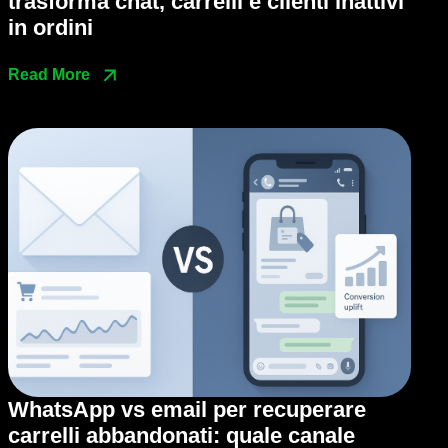
trasforma chat, carrelli e clienti inattivi
in ordini
Read More
WhatsApp vs email per recuperare
carrelli abbandonati: quale canale