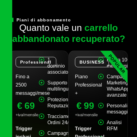
Piani di abbonamento
Q
u
a
n
t
o
v
a
l
e
u
n
c
a
r
r
e
l
l
o
a
b
b
a
n
d
o
n
a
t
o
r
e
c
u
p
e
r
a
t
o
?
POPULAR
1
Fino a 10000
Professional
BUSINESS
dominio
messaggi/me
associato
Fino a
Piano
Campagne
Supporto
Marketing
2500
Professional
multilingua
WhatsApp
messaggi/mese
+
avanzate
Protezione
€
69
€
99
Reputazione
Personalizza
messaggi
+iva/mensile
+iva/mensile
Tracciamento
Ordini 24/7
Analisi
Trigger
Trigger
RFM
Campagne
inclusi
Professional