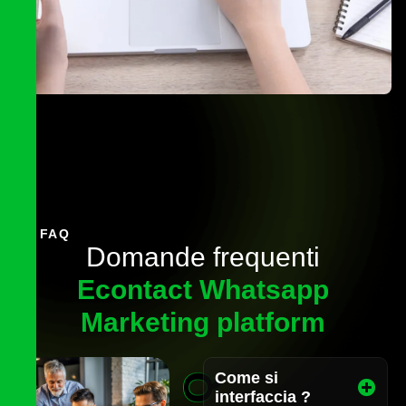
FAQ
D
o
m
a
n
d
e
f
r
e
q
u
e
n
t
i
E
c
o
n
t
a
c
t
W
h
a
t
s
a
p
p
M
a
r
k
e
t
i
n
g
p
l
a
t
f
o
r
m
Come si
interfaccia ?