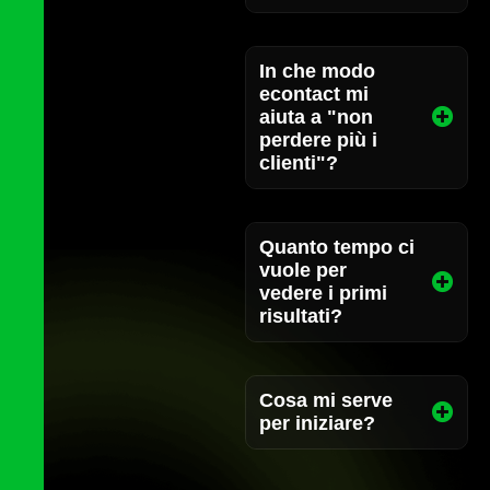
In che modo
econtact mi
aiuta a "non
perdere più i
clienti"?
Quanto tempo ci
vuole per
vedere i primi
risultati?
Cosa mi serve
per iniziare?