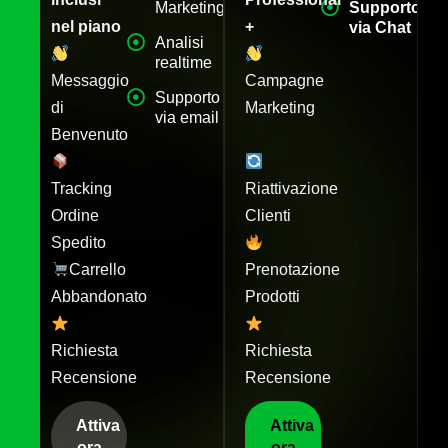
Marketing
Supporto
nel piano
+
via Chat
Analisi
realtime
Messaggio
Campagne
Supporto
di
Marketing
via email
Benvenuto
Tracking
Riattivazione
Ordine
Clienti
Spedito
Carrello
Prenotazione
Abbandonato
Prodotti
Richiesta
Richiesta
Recensione
Recensione
Attiva
Attiva
ora
ora