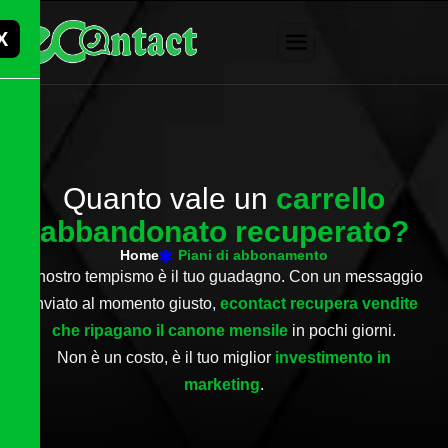
X
Q
u
a
n
t
o
v
a
l
e
u
n
c
a
r
r
e
l
l
o
a
b
b
a
n
d
o
n
a
t
o
r
e
c
u
p
e
r
a
t
o
?
Home
Piani di abbonamento
Il nostro tempismo è il tuo guadagno. Con un messaggio
inviato al momento giusto,
econtact recupera vendite
che ripagano il canone mensile
in pochi giorni.
Non è un costo, è il tuo miglior
investimento in
marketing
.