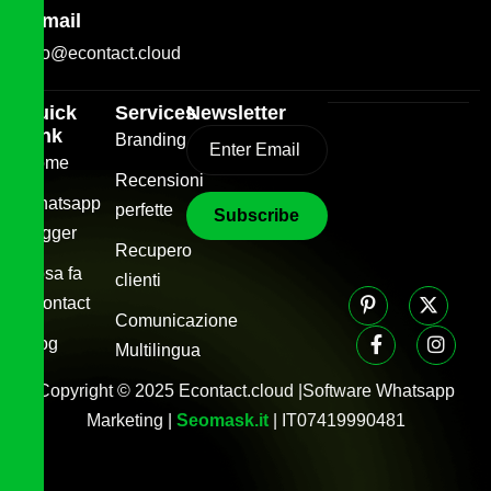
E-mail
info@econtact.cloud
Quick
Services
Newsletter
Link
Branding
Home
Recensioni
Whatsapp
perfette
Trigger
Recupero
Cosa fa
clienti
Econtact
Comunicazione
Blog
Multilingua
Copyright © 2025 Econtact.cloud |Software Whatsapp
Marketing |
Seomask.it
| IT07419990481