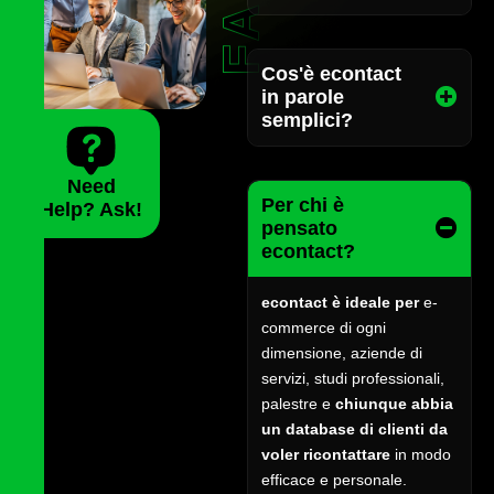
FAQ
Cos'è econtact
in parole
semplici?
Need
Per chi è
Help? Ask!
pensato
econtact?
econtact è ideale per
e-
commerce di ogni
dimensione, aziende di
servizi, studi professionali,
palestre e
chiunque abbia
un database di clienti da
voler ricontattare
in modo
efficace e personale.