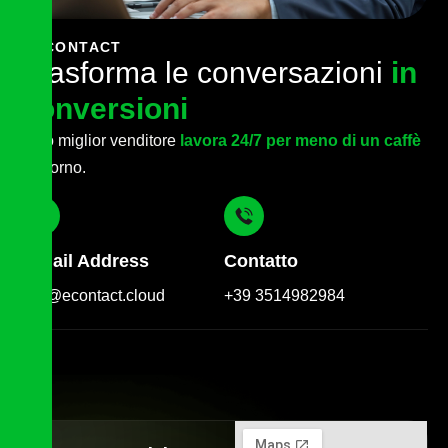
CONTACT
T
r
a
s
f
o
r
m
a
l
e
c
o
n
v
e
r
s
a
z
i
o
n
i
i
n
c
o
n
v
e
r
s
i
o
n
i
Il tuo miglior venditore
lavora 24/7 per meno di un caffè
al giorno.
E-Mail Address
Contatto
info@econtact.cloud
+39 3514982984