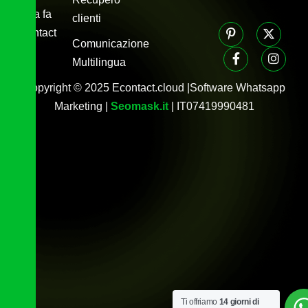
Cosa fa
clienti
Econtact
Comunicazione
Blog
Multilingua
Copyright © 2025 Econtact.cloud |Software Whatsapp
Marketing |
Seomask.it
| IT07419990481
Ti offriamo
14 giorni di