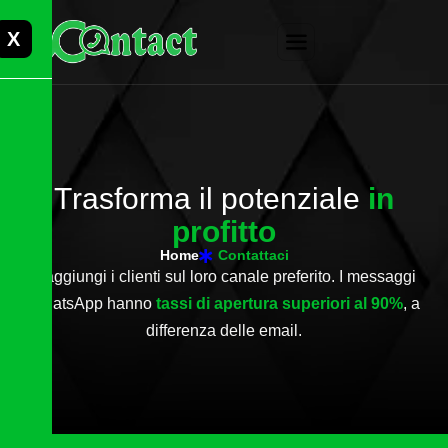
X
T
r
a
s
f
o
r
m
a
i
l
p
o
t
e
n
z
i
a
l
e
i
n
p
r
o
f
i
t
t
o
Home
Contattaci
Raggiungi i clienti sul loro canale preferito. I messaggi
WhatsApp hanno
tassi di apertura superiori al 90%
, a
differenza delle email.