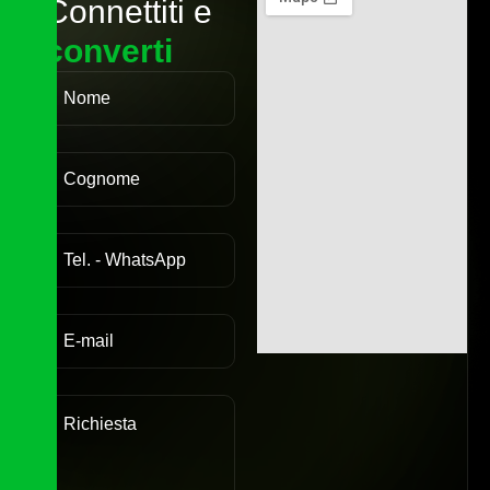
C
o
n
n
e
t
t
i
t
i
e
c
o
n
v
e
r
t
i