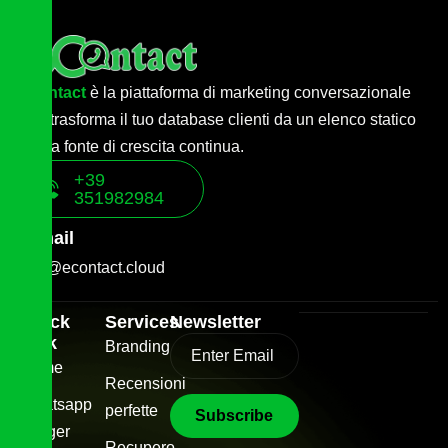
econtact
è la piattaforma di marketing conversazionale
che trasforma il tuo database clienti da un elenco statico
a una fonte di crescita continua.
+39
351982984
E-mail
info@econtact.cloud
Quick
Services
Newsletter
Link
Branding
Home
Recensioni
Whatsapp
perfette
Trigger
Recupero