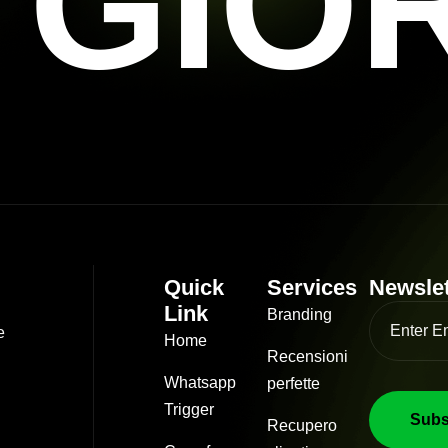
 GIO
Quick
Services
Newslet
Link
Branding
e
Home
Recensioni
Whatsapp
perfette
Trigger
Recupero