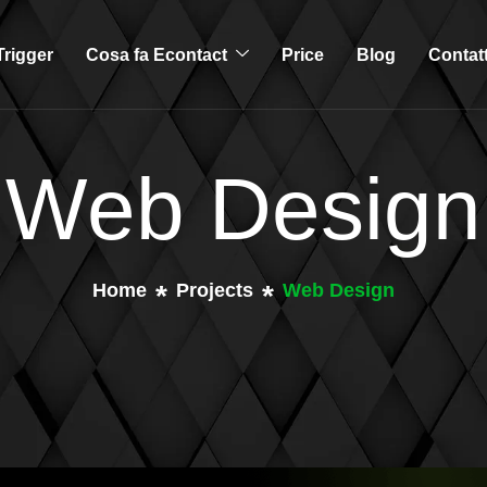
rigger
Cosa fa Econtact
Price
Blog
Contat
Web Design
Home
Projects
Web Design