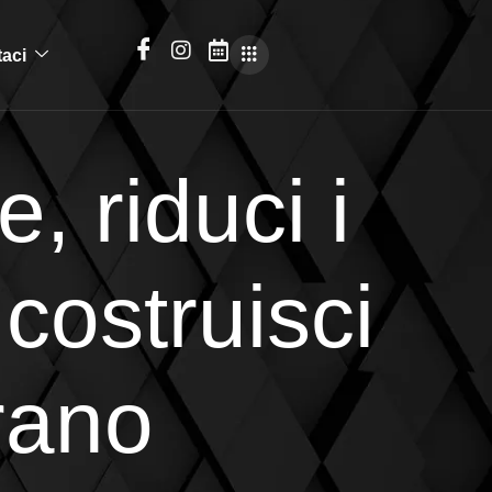
taci
, riduci i
costruisci
rano