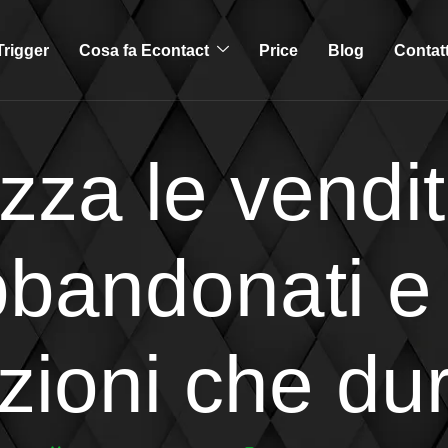
rigger
Cosa fa Econtact
Price
Blog
Contat
za le vendite
abbandonati e 
azioni che du